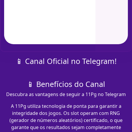
📱 Canal Oficial no Telegram!
📱 Benefícios do Canal
Descubra as vantagens de seguir a 11Pg no Telegram
A 11Pg utiliza tecnologia de ponta para garantir a
integridade dos jogos. Os slot operam com RNG
(gerador de números aleatórios) certificado, o que
garante que os resultados sejam completamente