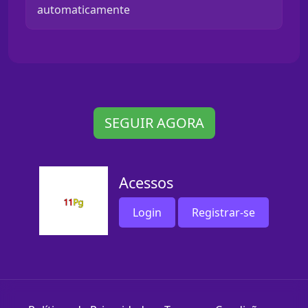
automaticamente
SEGUIR AGORA
Acessos
Login
Registrar-se