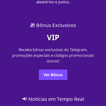
aleatórios e justos.
🎁 Bônus Exclusivos
VIP
Receba bônus exclusivos do Telegram,
promoções especiais e códigos promocionais
únicos!
Ver Bônus
📢 Notícias em Tempo Real