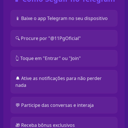
📱 Baixe o app Telegram no seu dispositivo
🔍 Procure por "@11PgOficial"
👆 Toque em "Entrar" ou "Join"
🔔 Ative as notificações para não perder
nada
💬 Participe das conversas e interaja
🎁 Receba bônus exclusivos