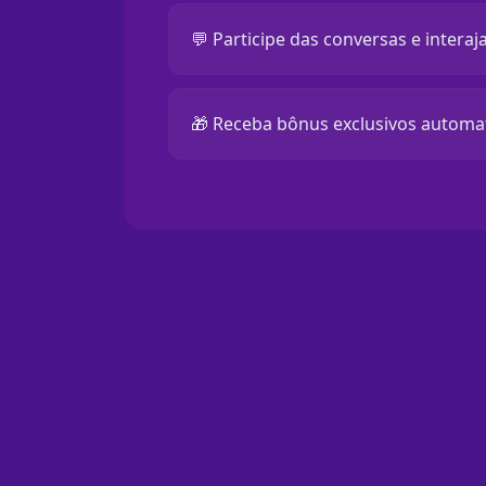
💬 Participe das conversas e interaj
🎁 Receba bônus exclusivos autom