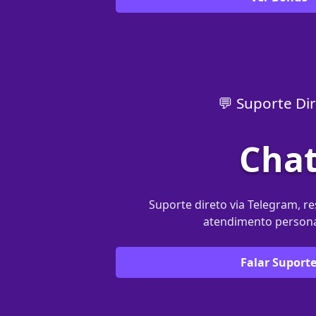
💬 Suporte Di
Cha
Suporte direto via Telegram, r
atendimento persona
Falar Suport