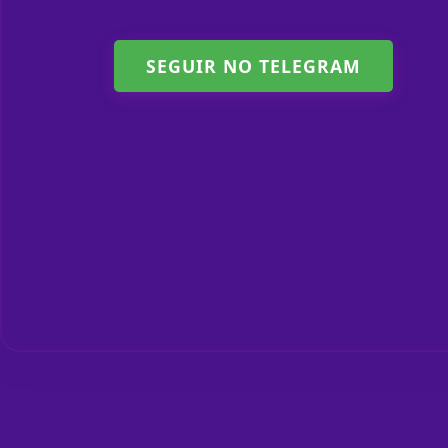
SEGUIR NO TELEGRAM