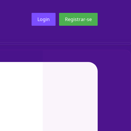
Login
Registrar-se