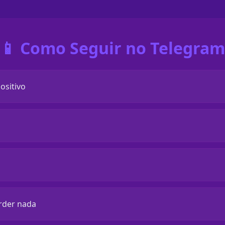
📱 Como Seguir no Telegram
ositivo
erder nada