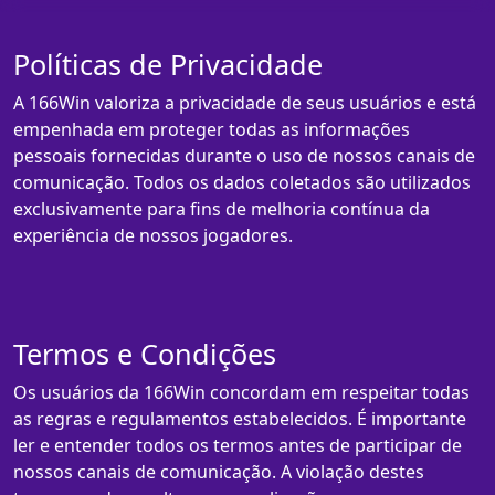
Políticas de Privacidade
A 166Win valoriza a privacidade de seus usuários e está
empenhada em proteger todas as informações
pessoais fornecidas durante o uso de nossos canais de
comunicação. Todos os dados coletados são utilizados
exclusivamente para fins de melhoria contínua da
experiência de nossos jogadores.
Termos e Condições
Os usuários da 166Win concordam em respeitar todas
as regras e regulamentos estabelecidos. É importante
ler e entender todos os termos antes de participar de
nossos canais de comunicação. A violação destes