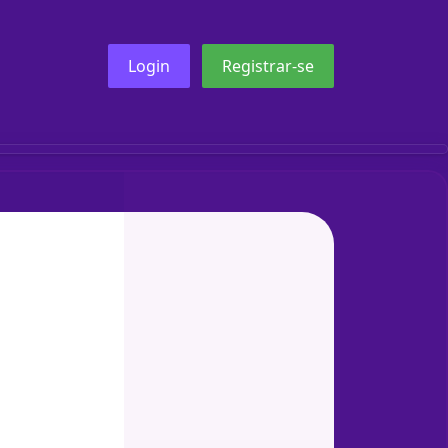
Login
Registrar-se