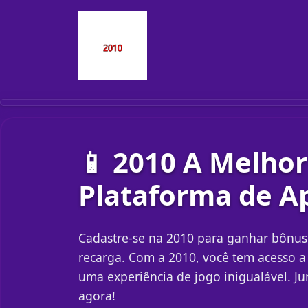
📱 2010 A Melhor
Plataforma de A
Cadastre-se na 2010 para ganhar bônus
recarga. Com a 2010, você tem acesso a
uma experiência de jogo inigualável. J
agora!