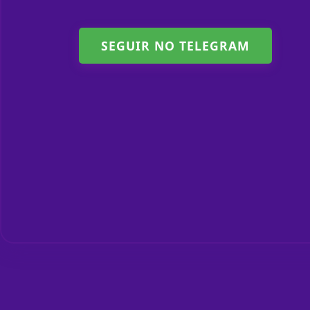
SEGUIR NO TELEGRAM