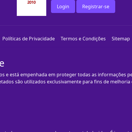
Login
Registrar-se
Políticas de Privacidade
Termos e Condições
Sitemap
de
rios e está empenhada em proteger todas as informações p
tados são utilizados exclusivamente para fins de melhoria