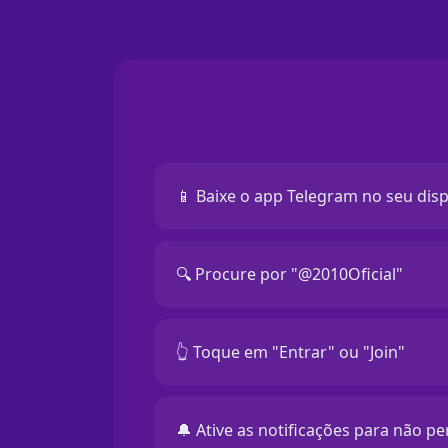
📱 Baixe o app Telegram no seu disp
🔍 Procure por "@2010Oficial"
👆 Toque em "Entrar" ou "Join"
🔔 Ative as notificações para não p