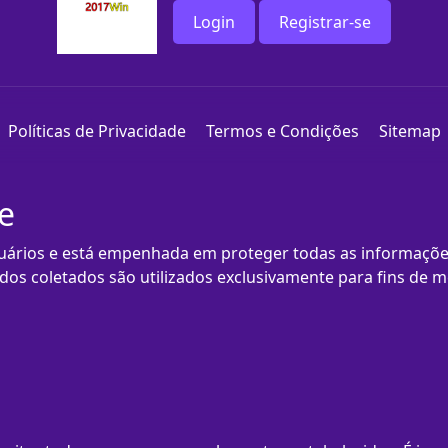
Login
Registrar-se
Políticas de Privacidade
Termos e Condições
Sitemap
de
suários e está empenhada em proteger todas as informaçõe
os coletados são utilizados exclusivamente para fins de m