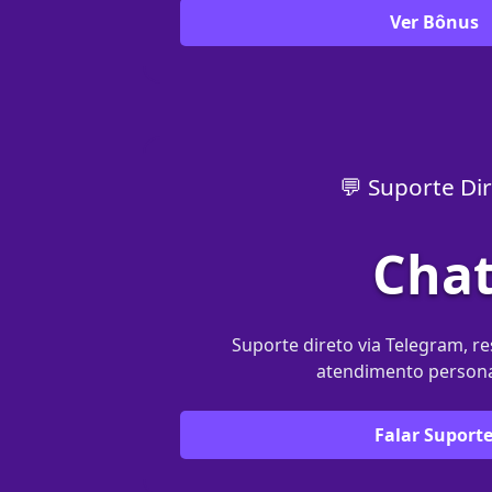
Ver Bônus
💬 Suporte Di
Cha
Suporte direto via Telegram, r
atendimento persona
Falar Suport