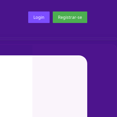
Login
Registrar-se