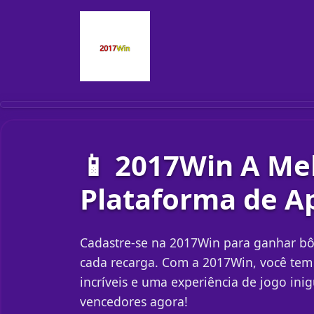
📱 2017Win A Me
Plataforma de A
Cadastre-se na 2017Win para ganhar bô
cada recarga. Com a 2017Win, você tem
incríveis e uma experiência de jogo inig
vencedores agora!