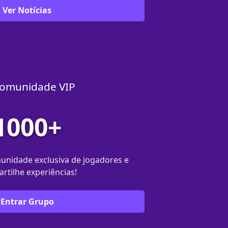
Ver Notícias
Comunidade VIP
1000+
unidade exclusiva de jogadores e
rtilhe experiências!
Entrar Grupo