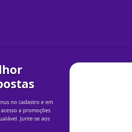
lhor
postas
nus no cadastro e em
 acesso a promoções
ualável. Junte-se aos