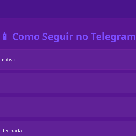
📱 Como Seguir no Telegram
ositivo
erder nada