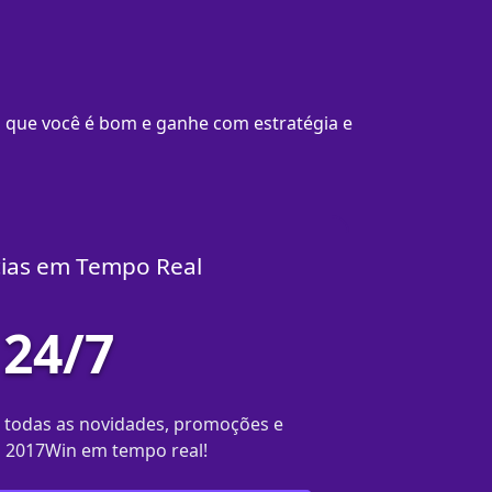
m que você é bom e ganhe com estratégia e
cias em Tempo Real
24/7
e todas as novidades, promoções e
 2017Win em tempo real!