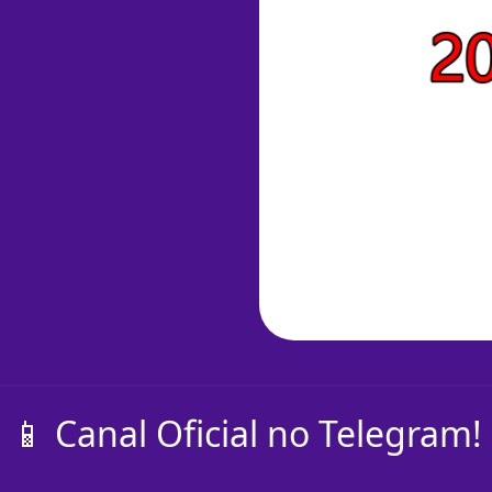
📱 Canal Oficial no Telegram!