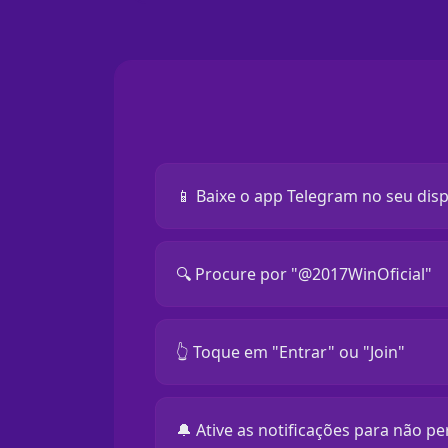
📱 Baixe o app Telegram no seu disp
🔍 Procure por "@2017WinOficial"
👆 Toque em "Entrar" ou "Join"
🔔 Ative as notificações para não p