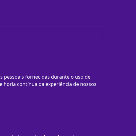
s pessoais fornecidas durante o uso de
elhoria contínua da experiência de nossos