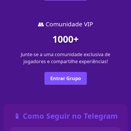
👥 Comunidade VIP
1000+
Junte-se a uma comunidade exclusiva de
jogadores e compartilhe experiências!
Entrar Grupo
📱 Como Seguir no Telegram