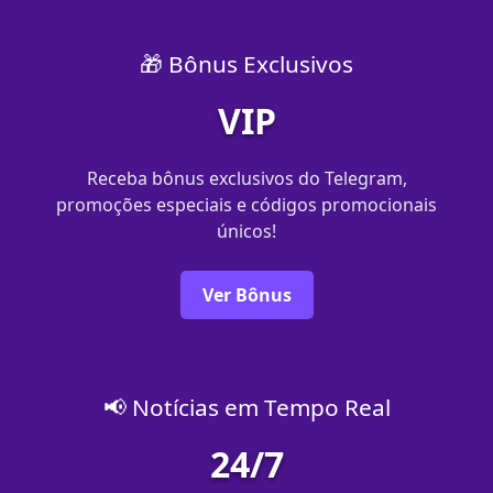
🎁 Bônus Exclusivos
VIP
Receba bônus exclusivos do Telegram,
promoções especiais e códigos promocionais
únicos!
Ver Bônus
📢 Notícias em Tempo Real
24/7