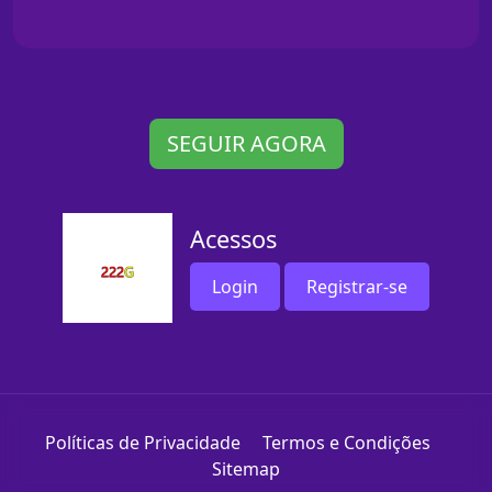
SEGUIR AGORA
Acessos
Login
Registrar-se
Políticas de Privacidade
Termos e Condições
Sitemap