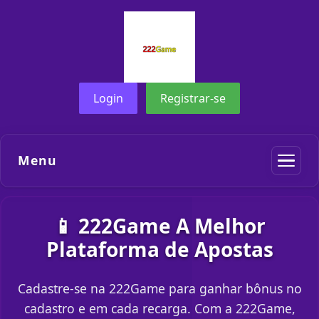
Login
Registrar-se
Menu
📱 222Game A Melhor
Plataforma de Apostas
Cadastre-se na 222Game para ganhar bônus no
cadastro e em cada recarga. Com a 222Game,