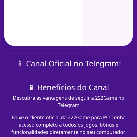
📱 Canal Oficial no Telegram!
📱 Benefícios do Canal
Descubra as vantagens de seguir a 222Game no
Telegram
Baixe o cliente oficial da 222Game para PC! Tenha
acesso completo a todos os jogos, bônus e
funcionalidades diretamente no seu computador.