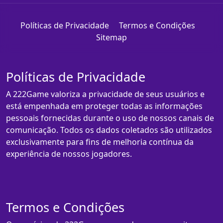
Políticas de Privacidade
Termos e Condições
Sitemap
Políticas de Privacidade
A 222Game valoriza a privacidade de seus usuários e
está empenhada em proteger todas as informações
pessoais fornecidas durante o uso de nossos canais de
comunicação. Todos os dados coletados são utilizados
exclusivamente para fins de melhoria contínua da
experiência de nossos jogadores.
Termos e Condições