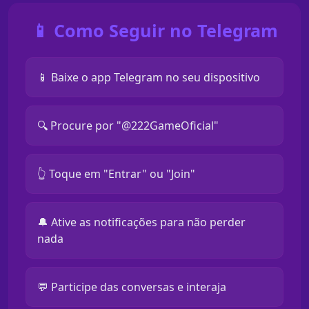
📱 Como Seguir no Telegram
📱 Baixe o app Telegram no seu dispositivo
🔍 Procure por "@222GameOficial"
👆 Toque em "Entrar" ou "Join"
🔔 Ative as notificações para não perder
nada
💬 Participe das conversas e interaja