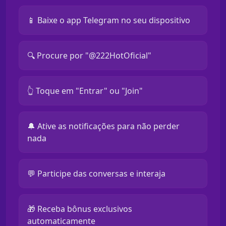
📱 Baixe o app Telegram no seu dispositivo
🔍 Procure por "@222HotOficial"
👆 Toque em "Entrar" ou "Join"
🔔 Ative as notificações para não perder
nada
💬 Participe das conversas e interaja
🎁 Receba bônus exclusivos
automaticamente