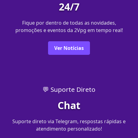
24/7
Fique por dentro de todas as novidades,
promoções e eventos da 2Vpg em tempo real!
Ver Notícias
💬 Suporte Direto
Chat
Suporte direto via Telegram, respostas rápidas e
atendimento personalizado!