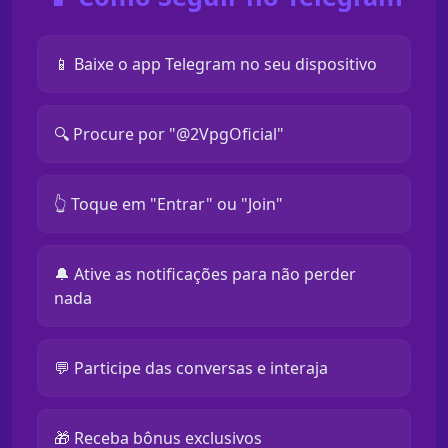
📱 Baixe o app Telegram no seu dispositivo
🔍 Procure por "@2VpgOficial"
👆 Toque em "Entrar" ou "Join"
🔔 Ative as notificações para não perder
nada
💬 Participe das conversas e interaja
🎁 Receba bônus exclusivos