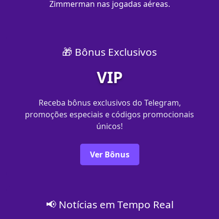
Zimmerman nas jogadas aéreas.
🎁 Bônus Exclusivos
VIP
Receba bônus exclusivos do Telegram,
promoções especiais e códigos promocionais
únicos!
Ver Bônus
📢 Notícias em Tempo Real