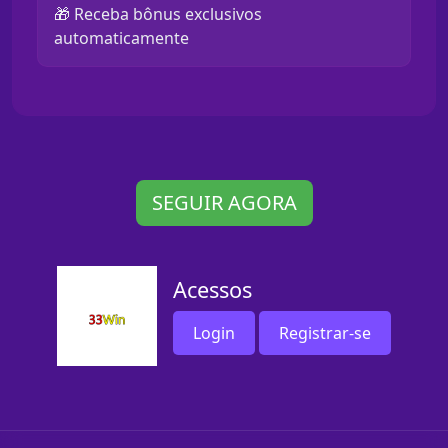
🎁 Receba bônus exclusivos
automaticamente
SEGUIR AGORA
Acessos
Login
Registrar-se