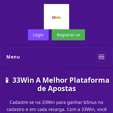
Login
Registrar-se
Menu
📱 33Win A Melhor Plataforma
de Apostas
Cadastre-se na 33Win para ganhar bônus no
cadastro e em cada recarga. Com a 33Win, você