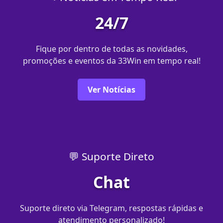
24/7
Fique por dentro de todas as novidades,
promoções e eventos da 33Win em tempo real!
Ver Notícias
💬 Suporte Direto
Chat
Suporte direto via Telegram, respostas rápidas e
atendimento personalizado!