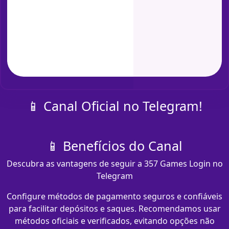
📱 Canal Oficial no Telegram!
📱 Benefícios do Canal
Descubra as vantagens de seguir a 357 Games Login no
Telegram
Configure métodos de pagamento seguros e confiáveis
para facilitar depósitos e saques. Recomendamos usar
métodos oficiais e verificados, evitando opções não