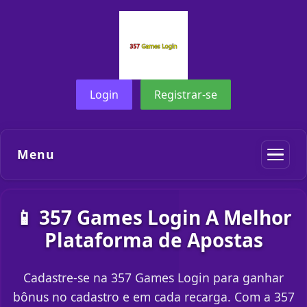
Login
Registrar-se
Menu
📱 357 Games Login A Melhor
Plataforma de Apostas
Cadastre-se na 357 Games Login para ganhar
bônus no cadastro e em cada recarga. Com a 357