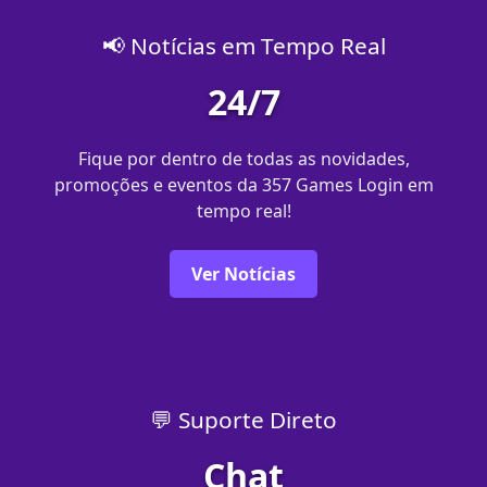
📢 Notícias em Tempo Real
24/7
Fique por dentro de todas as novidades,
promoções e eventos da 357 Games Login em
tempo real!
Ver Notícias
💬 Suporte Direto
Chat