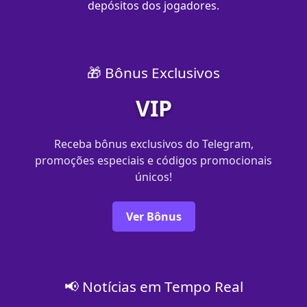
depósitos dos jogadores.
🎁 Bônus Exclusivos
VIP
Receba bônus exclusivos do Telegram,
promoções especiais e códigos promocionais
únicos!
Ver Bônus
📢 Notícias em Tempo Real