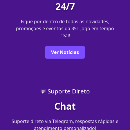
24/7
Fique por dentro de todas as novidades,
promoções e eventos da 35T Jogo em tempo
real!
Ver Notícias
💬 Suporte Direto
Chat
Suporte direto via Telegram, respostas rápidas e
atendimento personalizado!