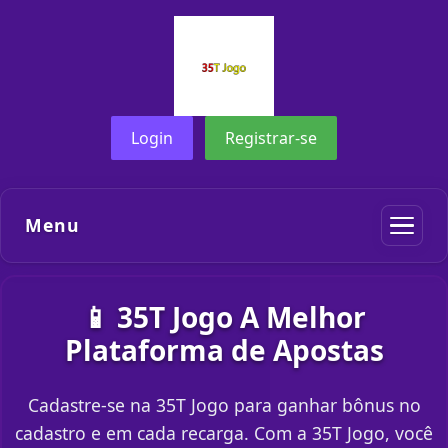
Login
Registrar-se
Menu
📱 35T Jogo A Melhor
Plataforma de Apostas
Cadastre-se na 35T Jogo para ganhar bônus no
cadastro e em cada recarga. Com a 35T Jogo, você