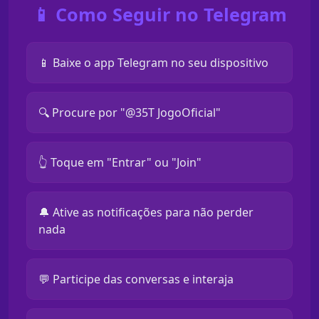
📱 Como Seguir no Telegram
📱 Baixe o app Telegram no seu dispositivo
🔍 Procure por "@35T JogoOficial"
👆 Toque em "Entrar" ou "Join"
🔔 Ative as notificações para não perder
nada
💬 Participe das conversas e interaja