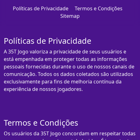
Políticas de Privacidade
Termos e Condições
Sitemap
Políticas de Privacidade
A 35T Jogo valoriza a privacidade de seus usuários e
está empenhada em proteger todas as informações
pessoais fornecidas durante o uso de nossos canais de
comunicação. Todos os dados coletados são utilizados
exclusivamente para fins de melhoria contínua da
experiência de nossos jogadores.
Termos e Condições
Os usuários da 35T Jogo concordam em respeitar todas