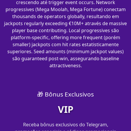
crescendo até trigger event occurs. Network
progressives (Mega Moolah, Mega Fortune) conectam
thousands de operators globally, resultando em
jackpots regularly exceeding €10M+ através de massive
player base contributing. Local progressives são
platform-specific, offering more frequent (porém
smaller) jackpots com hit rates estatisticamente
superiores. Seed amounts (minimum jackpot values)
são guaranteed post-win, assegurando baseline
attractiveness.
🎁 Bônus Exclusivos
VIP
Receba bônus exclusivos do Telegram,