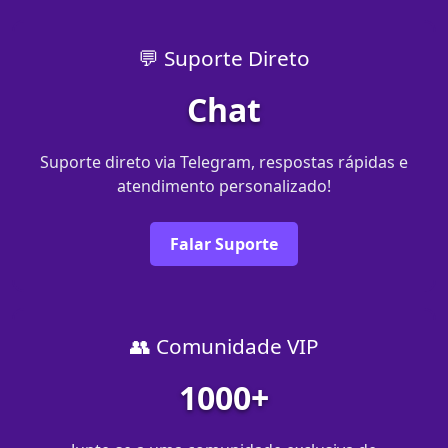
💬 Suporte Direto
Chat
Suporte direto via Telegram, respostas rápidas e
atendimento personalizado!
Falar Suporte
👥 Comunidade VIP
1000+