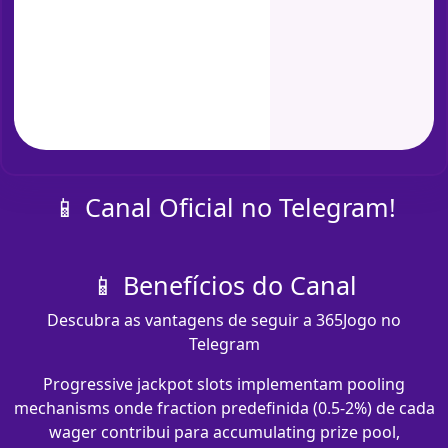
📱 Canal Oficial no Telegram!
📱 Benefícios do Canal
Descubra as vantagens de seguir a 365Jogo no
Telegram
Progressive jackpot slots implementam pooling
mechanisms onde fraction predefinida (0.5-2%) de cada
wager contribui para accumulating prize pool,