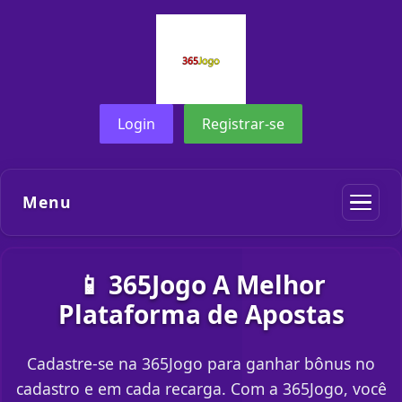
Login
Registrar-se
Menu
📱 365Jogo A Melhor
Plataforma de Apostas
Cadastre-se na 365Jogo para ganhar bônus no
cadastro e em cada recarga. Com a 365Jogo, você