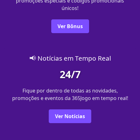
promoções especiais e códigos promocionais
únicos!
Ver Bônus
📢 Notícias em Tempo Real
24/7
Fique por dentro de todas as novidades,
promoções e eventos da 365Jogo em tempo real!
Ver Notícias