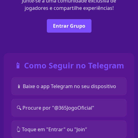
Junte-se a uma comunidade exclusiva de
jogadores e compartilhe experiências!
Entrar Grupo
📱 Como Seguir no Telegram
📱 Baixe o app Telegram no seu dispositivo
🔍 Procure por "@365JogoOficial"
👆 Toque em "Entrar" ou "Join"