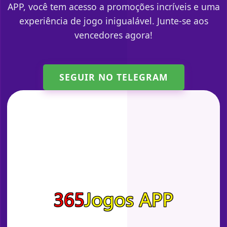
APP, você tem acesso a promoções incríveis e uma
experiência de jogo inigualável. Junte-se aos
vencedores agora!
SEGUIR NO TELEGRAM