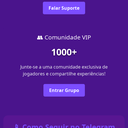
Falar Suporte
👥 Comunidade VIP
1000+
Junte-se a uma comunidade exclusiva de
jogadores e compartilhe experiências!
Entrar Grupo
📱 Como Seguir no Telegram