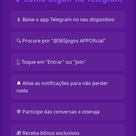
📱 Baixe o app Telegram no seu dispositivo
🔍 Procure por "@365Jogos APPOficial"
👆 Toque em "Entrar" ou "Join"
🔔 Ative as notificações para não perder
nada
💬 Participe das conversas e interaja
🎁 Receba bônus exclusivos