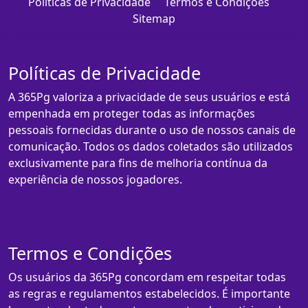
Políticas de Privacidade
Termos e Condições
Sitemap
Políticas de Privacidade
A 365Pg valoriza a privacidade de seus usuários e está
empenhada em proteger todas as informações
pessoais fornecidas durante o uso de nossos canais de
comunicação. Todos os dados coletados são utilizados
exclusivamente para fins de melhoria contínua da
experiência de nossos jogadores.
Termos e Condições
Os usuários da 365Pg concordam em respeitar todas
as regras e regulamentos estabelecidos. É importante