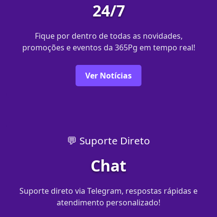
24/7
Fique por dentro de todas as novidades,
promoções e eventos da 365Pg em tempo real!
Ver Notícias
💬 Suporte Direto
Chat
Suporte direto via Telegram, respostas rápidas e
atendimento personalizado!