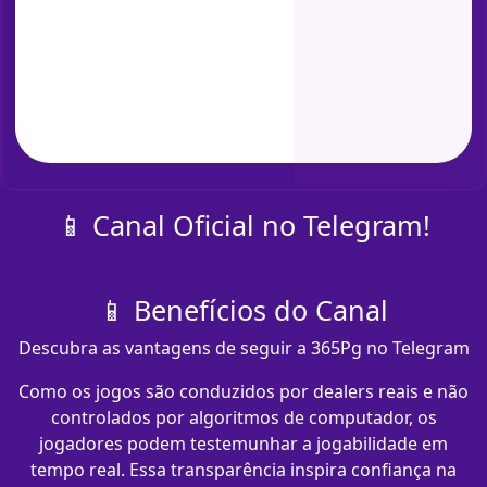
📱 Canal Oficial no Telegram!
📱 Benefícios do Canal
Descubra as vantagens de seguir a 365Pg no Telegram
Como os jogos são conduzidos por dealers reais e não
controlados por algoritmos de computador, os
jogadores podem testemunhar a jogabilidade em
tempo real. Essa transparência inspira confiança na