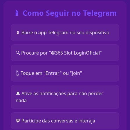
📱 Como Seguir no Telegram
📱 Baixe o app Telegram no seu dispositivo
🔍 Procure por "@365 Slot LoginOficial"
👆 Toque em "Entrar" ou "Join"
🔔 Ative as notificações para não perder
nada
💬 Participe das conversas e interaja