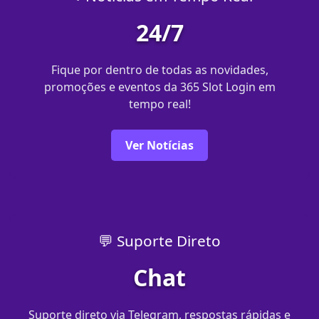
24/7
Fique por dentro de todas as novidades,
promoções e eventos da 365 Slot Login em
tempo real!
Ver Notícias
💬 Suporte Direto
Chat
Suporte direto via Telegram, respostas rápidas e