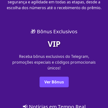
segurança e agilidade em todas as etapas, desde a
escolha dos números até o recebimento do prêmio.
🎁 Bônus Exclusivos
VIP
Receba bônus exclusivos do Telegram,
promoções especiais e códigos promocionais
únicos!
Ver Bônus
📢 Notícias em Tempo Real