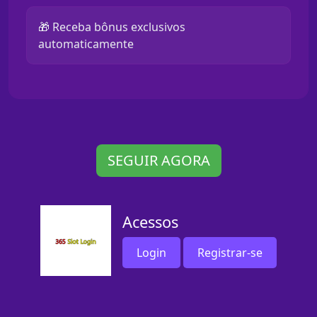
🎁 Receba bônus exclusivos
automaticamente
SEGUIR AGORA
Acessos
Login
Registrar-se