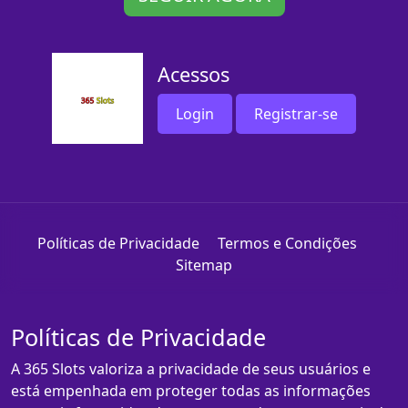
Acessos
Login
Registrar-se
Políticas de Privacidade
Termos e Condições
Sitemap
Políticas de Privacidade
A 365 Slots valoriza a privacidade de seus usuários e
está empenhada em proteger todas as informações