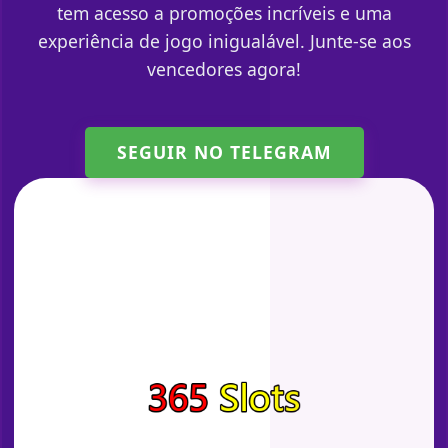
tem acesso a promoções incríveis e uma
experiência de jogo inigualável. Junte-se aos
vencedores agora!
SEGUIR NO TELEGRAM