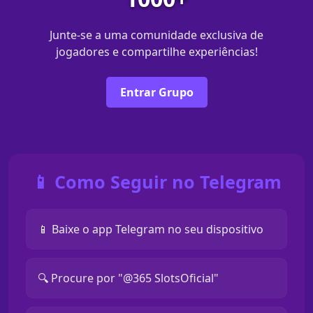
Junte-se a uma comunidade exclusiva de
jogadores e compartilhe experiências!
Entrar Grupo
📱 Como Seguir no Telegram
📱 Baixe o app Telegram no seu dispositivo
🔍 Procure por "@365 SlotsOficial"