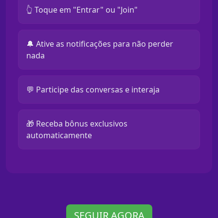
👆 Toque em "Entrar" ou "Join"
🔔 Ative as notificações para não perder
nada
💬 Participe das conversas e interaja
🎁 Receba bônus exclusivos
automaticamente
SEGUIR AGORA