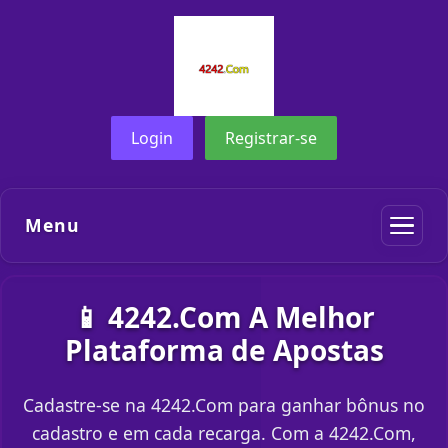
Login
Registrar-se
Menu
📱 4242.Com A Melhor
Plataforma de Apostas
Cadastre-se na 4242.Com para ganhar bônus no
cadastro e em cada recarga. Com a 4242.Com,