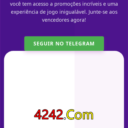
você tem acesso a promoções incríveis e uma
experiência de jogo inigualável. Junte-se aos
vencedores agora!
SEGUIR NO TELEGRAM