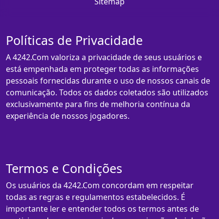
Sitemap
Políticas de Privacidade
A 4242.Com valoriza a privacidade de seus usuários e
está empenhada em proteger todas as informações
pessoais fornecidas durante o uso de nossos canais de
comunicação. Todos os dados coletados são utilizados
exclusivamente para fins de melhoria contínua da
experiência de nossos jogadores.
Termos e Condições
Os usuários da 4242.Com concordam em respeitar
todas as regras e regulamentos estabelecidos. É
importante ler e entender todos os termos antes de