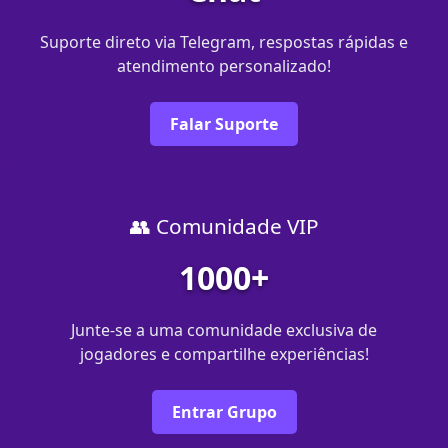
Suporte direto via Telegram, respostas rápidas e
atendimento personalizado!
Falar Suporte
👥 Comunidade VIP
1000+
Junte-se a uma comunidade exclusiva de
jogadores e compartilhe experiências!
Entrar Grupo