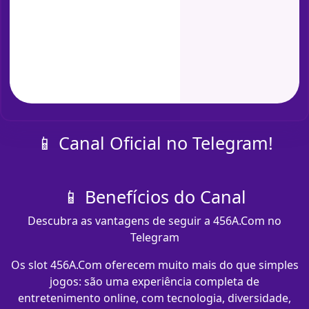
📱 Canal Oficial no Telegram!
📱 Benefícios do Canal
Descubra as vantagens de seguir a 456A.Com no
Telegram
Os slot 456A.Com oferecem muito mais do que simples
jogos: são uma experiência completa de
entretenimento online, com tecnologia, diversidade,