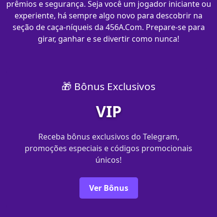
prêmios e segurança. Seja você um jogador iniciante ou
experiente, há sempre algo novo para descobrir na
seção de caça-níqueis da 456A.Com. Prepare-se para
girar, ganhar e se divertir como nunca!
🎁 Bônus Exclusivos
VIP
Receba bônus exclusivos do Telegram,
promoções especiais e códigos promocionais
únicos!
Ver Bônus