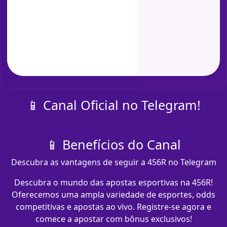
📱 Canal Oficial no Telegram!
📱 Benefícios do Canal
Descubra as vantagens de seguir a 456R no Telegram
Descubra o mundo das apostas esportivas na 456R!
Oferecemos uma ampla variedade de esportes, odds
competitivas e apostas ao vivo. Registre-se agora e
comece a apostar com bônus exclusivos!