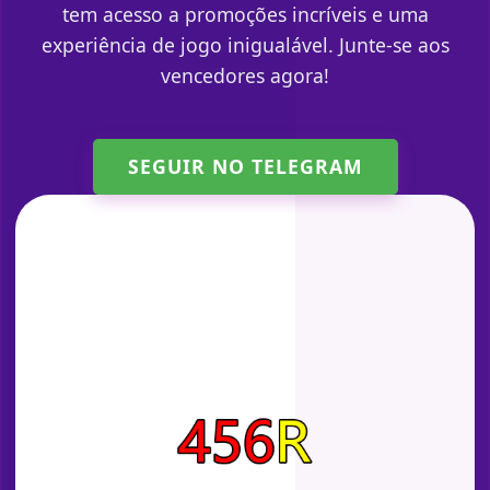
tem acesso a promoções incríveis e uma
experiência de jogo inigualável. Junte-se aos
vencedores agora!
SEGUIR NO TELEGRAM