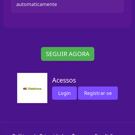
automaticamente
SEGUIR AGORA
Acessos
Login
Registrar-se