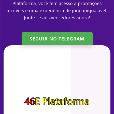
Plataforma, você tem acesso a promoções
incríveis e uma experiência de jogo inigualável.
Junte-se aos vencedores agora!
SEGUIR NO TELEGRAM