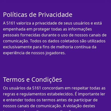
Políticas de Privacidade
A 5161 valoriza a privacidade de seus usuários e está
empenhada em proteger todas as informações
pessoais fornecidas durante o uso de nossos canais de
comunicação. Todos os dados coletados são utilizados
exclusivamente para fins de melhoria contínua da
experiência de nossos jogadores.
Termos e Condições
Os usuários da 5161 concordam em respeitar todas as
regras e regulamentos estabelecidos. É importante ler
e entender todos os termos antes de participar de
nossos canais de comunicação. A violação destes