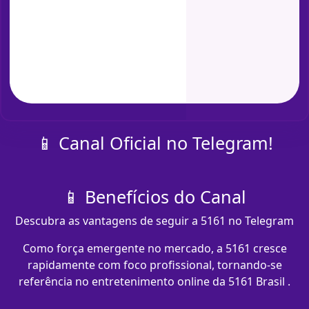
📱 Canal Oficial no Telegram!
📱 Benefícios do Canal
Descubra as vantagens de seguir a 5161 no Telegram
Como força emergente no mercado, a 5161 cresce
rapidamente com foco profissional, tornando-se
referência no entretenimento online da 5161 Brasil .