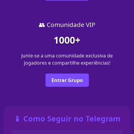
👥 Comunidade VIP
1000+
Junte-se a uma comunidade exclusiva de
jogadores e compartilhe experiências!
Entrar Grupo
📱 Como Seguir no Telegram