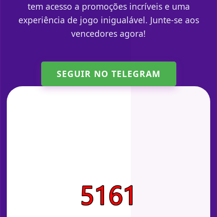
tem acesso a promoções incríveis e uma
experiência de jogo inigualável. Junte-se aos
vencedores agora!
SEGUIR NO TELEGRAM