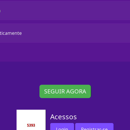
a
aticamente
SEGUIR AGORA
Acessos
Login
Registrar-se