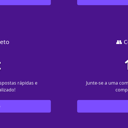
reto
👥 
t
espostas rápidas e
Junte-se a uma com
lizado!
compa
e