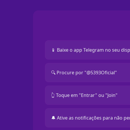
📱 Baixe o app Telegram no seu disp
🔍 Procure por "@5393Oficial"
👆 Toque em "Entrar" ou "Join"
🔔 Ative as notificações para não p