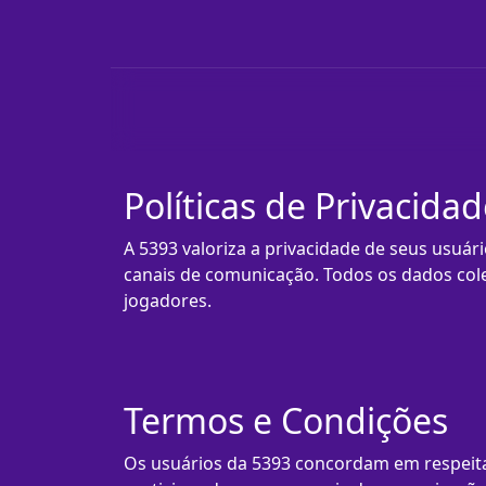
Políticas de Privacida
A 5393 valoriza a privacidade de seus usuá
canais de comunicação. Todos os dados cole
jogadores.
Termos e Condições
Os usuários da 5393 concordam em respeitar