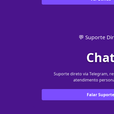
💬 Suporte Di
Cha
Suporte direto via Telegram, r
atendimento persona
Falar Suport