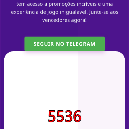
tem acesso a promoções incríveis e uma
experiência de jogo inigualável. Junte-se aos
vencedores agora!
SEGUIR NO TELEGRAM