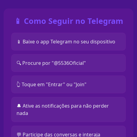
📱 Como Seguir no Telegram
📱 Baixe o app Telegram no seu dispositivo
🔍 Procure por "@5536Oficial"
👆 Toque em "Entrar" ou "Join"
🔔 Ative as notificações para não perder
nada
💬 Participe das conversas e interaja