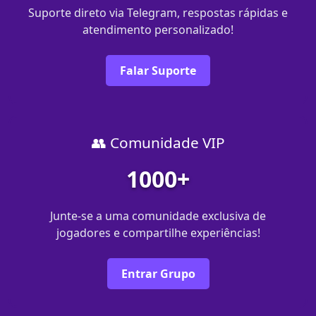
Suporte direto via Telegram, respostas rápidas e
atendimento personalizado!
Falar Suporte
👥 Comunidade VIP
1000+
Junte-se a uma comunidade exclusiva de
jogadores e compartilhe experiências!
Entrar Grupo