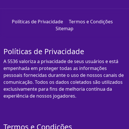
Políticas de Privacidade
Termos e Condições
Sitemap
Políticas de Privacidade
A 5536 valoriza a privacidade de seus usuários e está
empenhada em proteger todas as informações
pessoais fornecidas durante o uso de nossos canais de
comunicação. Todos os dados coletados são utilizados
exclusivamente para fins de melhoria contínua da
experiência de nossos jogadores.
Termos e Condições