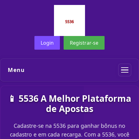
Login
Registrar-se
Menu
📱 5536 A Melhor Plataforma
de Apostas
Cadastre-se na 5536 para ganhar bônus no
cadastro e em cada recarga. Com a 5536, você