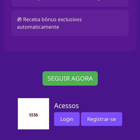
🎁 Receba bônus exclusivos
automaticamente
SEGUIR AGORA
Acessos
Login
Registrar-se