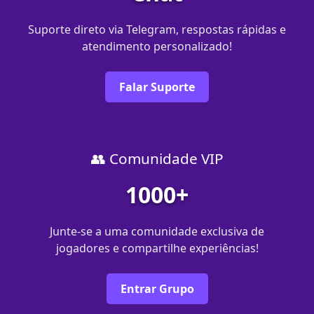
Suporte direto via Telegram, respostas rápidas e
atendimento personalizado!
Falar Suporte
👥 Comunidade VIP
1000+
Junte-se a uma comunidade exclusiva de
jogadores e compartilhe experiências!
Entrar Grupo