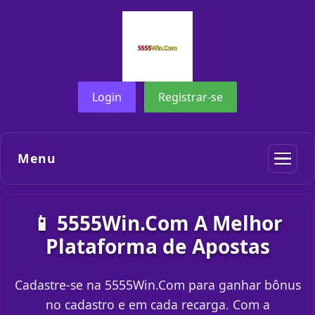
Login
Registrar-se
Menu
📱 5555Win.Com A Melhor
Plataforma de Apostas
Cadastre-se na 5555Win.Com para ganhar bônus
no cadastro e em cada recarga. Com a