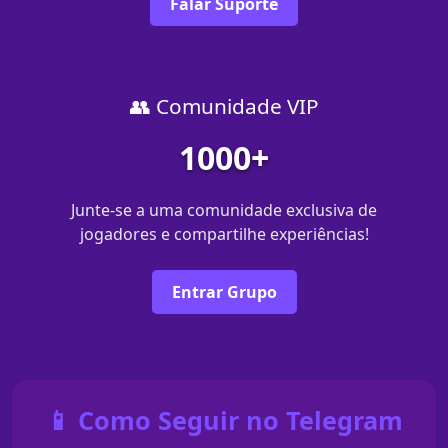
Falar Suporte
👥 Comunidade VIP
1000+
Junte-se a uma comunidade exclusiva de
jogadores e compartilhe experiências!
Entrar Grupo
📱 Como Seguir no Telegram