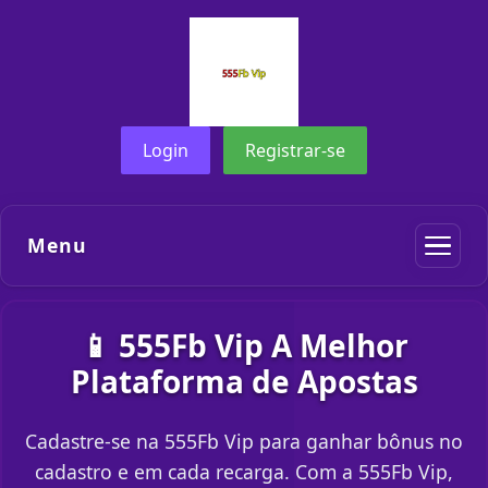
Login
Registrar-se
Menu
📱 555Fb Vip A Melhor
Plataforma de Apostas
Cadastre-se na 555Fb Vip para ganhar bônus no
cadastro e em cada recarga. Com a 555Fb Vip,