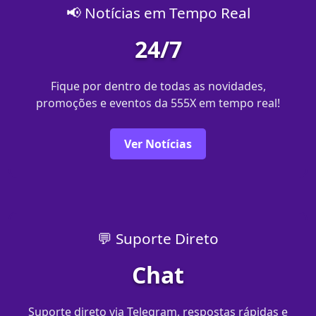
📢 Notícias em Tempo Real
24/7
Fique por dentro de todas as novidades,
promoções e eventos da 555X em tempo real!
Ver Notícias
💬 Suporte Direto
Chat
Suporte direto via Telegram, respostas rápidas e