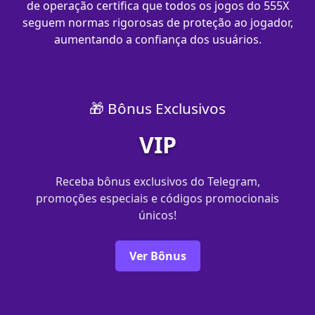
de operação certifica que todos os jogos do 555X
seguem normas rigorosas de proteção ao jogador,
aumentando a confiança dos usuários.
🎁 Bônus Exclusivos
VIP
Receba bônus exclusivos do Telegram,
promoções especiais e códigos promocionais
únicos!
Ver Bônus