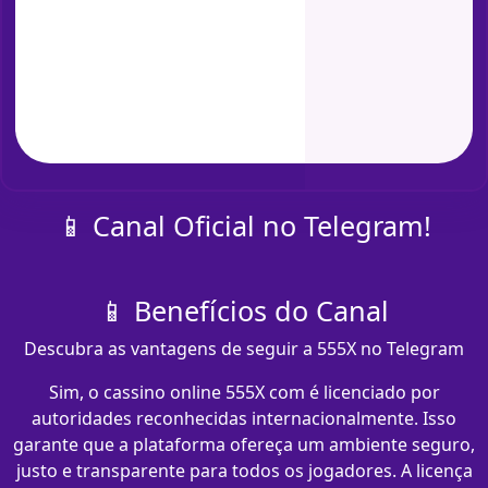
📱 Canal Oficial no Telegram!
📱 Benefícios do Canal
Descubra as vantagens de seguir a 555X no Telegram
Sim, o cassino online 555X com​ é licenciado por
autoridades reconhecidas internacionalmente. Isso
garante que a plataforma ofereça um ambiente seguro,
justo e transparente para todos os jogadores. A licença