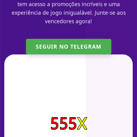
tem acesso a promoções incríveis e uma
experiência de jogo inigualável. Junte-se aos
vencedores agora!
SEGUIR NO TELEGRAM