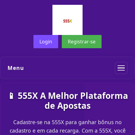
Login
Registrar-se
Menu
📱 555X A Melhor Plataforma
de Apostas
Cadastre-se na 555X para ganhar bônus no
cadastro e em cada recarga. Com a 555X, você