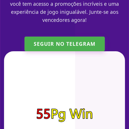
você tem acesso a promoções incríveis e uma
experiência de jogo inigualável. Junte-se aos
vencedores agora!
SEGUIR NO TELEGRAM