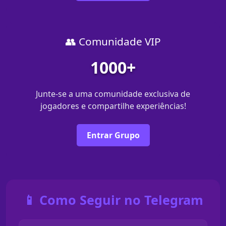
👥 Comunidade VIP
1000+
Junte-se a uma comunidade exclusiva de
jogadores e compartilhe experiências!
Entrar Grupo
📱 Como Seguir no Telegram