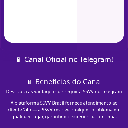
📱 Canal Oficial no Telegram!
📱 Benefícios do Canal
Descubra as vantagens de seguir a 55VV no Telegram
A plataforma 55VV Brasil fornece atendimento ao
cliente 24h — a 55VV resolve qualquer problema em
qualquer lugar, garantindo experiência contínua.