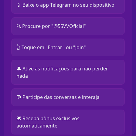
📱 Baixe o app Telegram no seu dispositivo
🔍 Procure por "@55VVOficial"
👆 Toque em "Entrar" ou "Join"
🔔 Ative as notificações para não perder
nada
💬 Participe das conversas e interaja
🎁 Receba bônus exclusivos
automaticamente