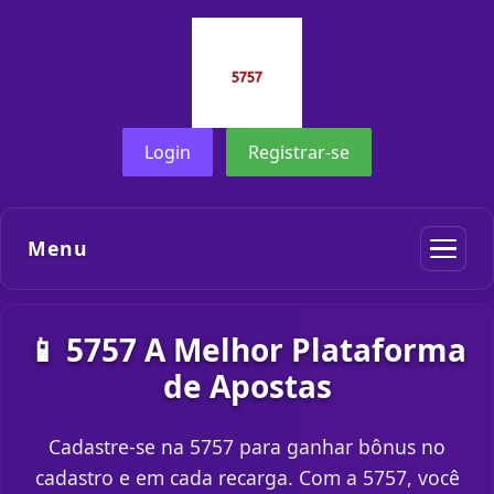
Login
Registrar-se
Menu
📱 5757 A Melhor Plataforma
de Apostas
Cadastre-se na 5757 para ganhar bônus no
cadastro e em cada recarga. Com a 5757, você