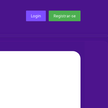
Login
Registrar-se