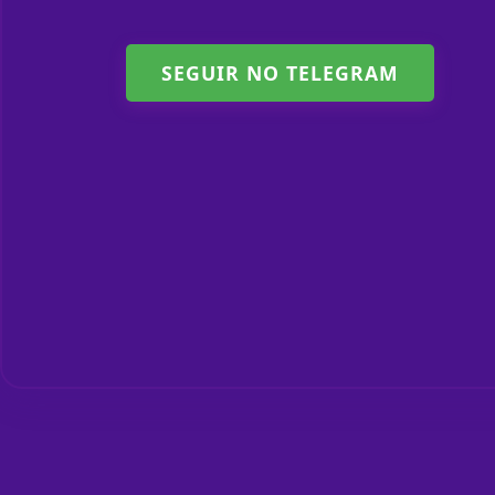
SEGUIR NO TELEGRAM