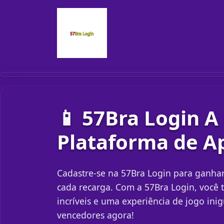
📱 57Bra Login A
Plataforma de A
Cadastre-se na 57Bra Login para ganha
cada recarga. Com a 57Bra Login, você
incríveis e uma experiência de jogo inig
vencedores agora!