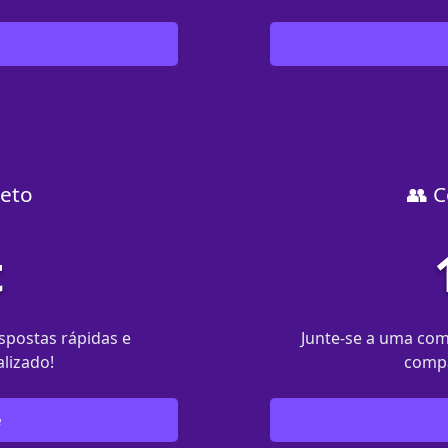
reto
👥 
t
espostas rápidas e
Junte-se a uma com
lizado!
compa
e