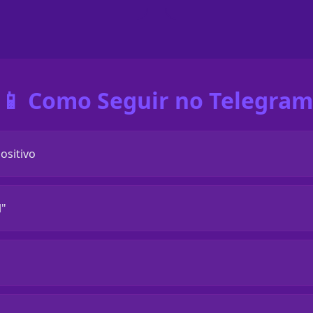
📱 Como Seguir no Telegram
ositivo
l"