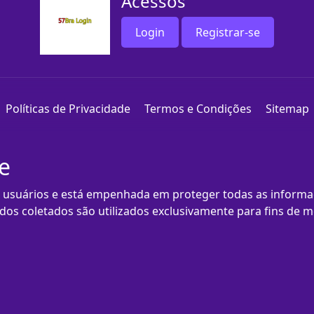
Acessos
Login
Registrar-se
Políticas de Privacidade
Termos e Condições
Sitemap
de
us usuários e está empenhada em proteger todas as informa
os coletados são utilizados exclusivamente para fins de m