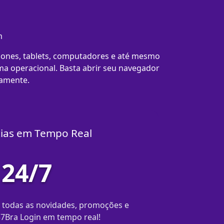
m
hones, tablets, computadores e até mesmo
ma operacional. Basta abrir seu navegador
tamente.
cias em Tempo Real
24/7
e todas as novidades, promoções e
57Bra Login em tempo real!