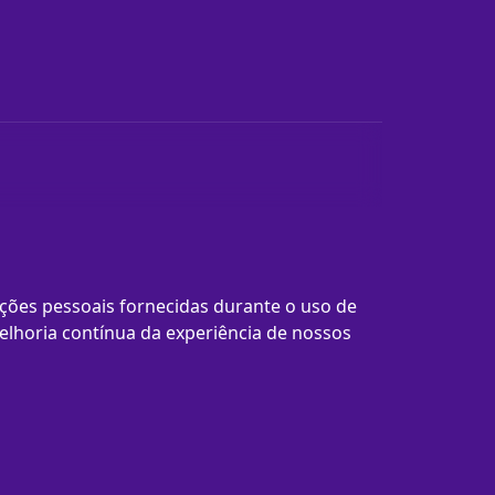
ções pessoais fornecidas durante o uso de
elhoria contínua da experiência de nossos