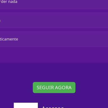
erder nada
a
aticamente
SEGUIR AGORA