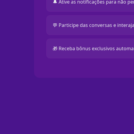
🔔 Ative as notificações para não p
💬 Participe das conversas e interaj
🎁 Receba bônus exclusivos autom