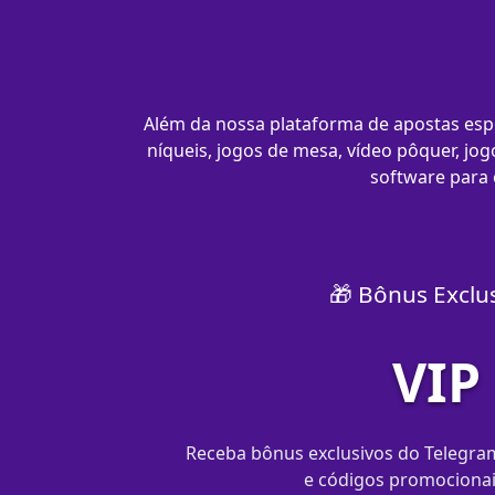
Além da nossa plataforma de apostas esp
níqueis, jogos de mesa, vídeo pôquer, jo
software para 
🎁 Bônus Exclu
VIP
Receba bônus exclusivos do Telegra
e códigos promocionai