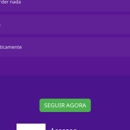
erder nada
a
aticamente
SEGUIR AGORA