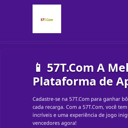
📱 57T.Com A Me
Plataforma de A
Cadastre-se na 57T.Com para ganhar bô
cada recarga. Com a 57T.Com, você tem
incríveis e uma experiência de jogo inig
vencedores agora!