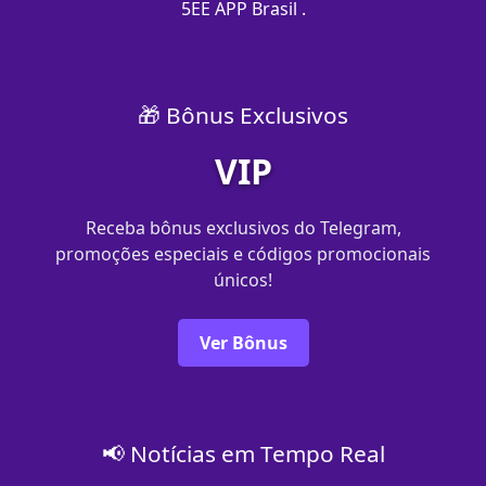
5EE APP Brasil .
🎁 Bônus Exclusivos
VIP
Receba bônus exclusivos do Telegram,
promoções especiais e códigos promocionais
únicos!
Ver Bônus
📢 Notícias em Tempo Real