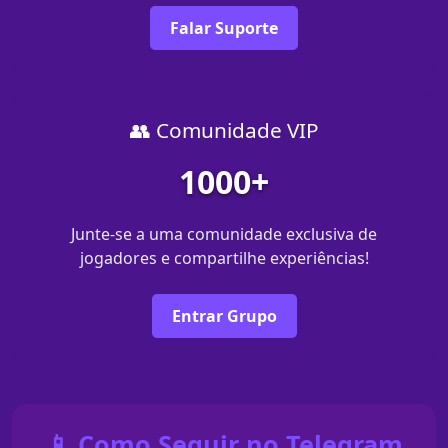
Falar Suporte
👥 Comunidade VIP
1000+
Junte-se a uma comunidade exclusiva de
jogadores e compartilhe experiências!
Entrar Grupo
📱 Como Seguir no Telegram