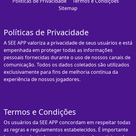
Políticas de Privacidade
Termos e Condições
Sitemap
Políticas de Privacidade
A 5EE APP valoriza a privacidade de seus usuários e está
empenhada em proteger todas as informações
pessoais fornecidas durante o uso de nossos canais de
comunicação. Todos os dados coletados são utilizados
exclusivamente para fins de melhoria contínua da
experiência de nossos jogadores.
Termos e Condições
Os usuários da 5EE APP concordam em respeitar todas
as regras e regulamentos estabelecidos. É importante