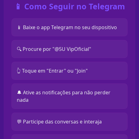
📱 Como Seguir no Telegram
📱 Baixe o app Telegram no seu dispositivo
🔍 Procure por "@5U VipOficial"
👆 Toque em "Entrar" ou "Join"
🔔 Ative as notificações para não perder
nada
💬 Participe das conversas e interaja