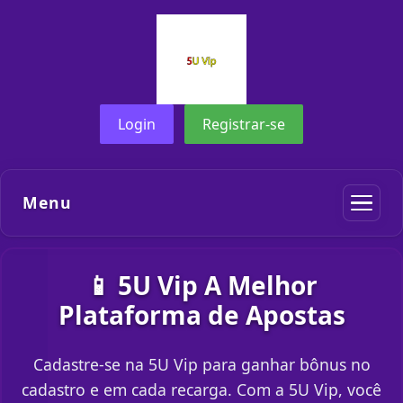
Login
Registrar-se
Menu
📱 5U Vip A Melhor
Plataforma de Apostas
Cadastre-se na 5U Vip para ganhar bônus no
cadastro e em cada recarga. Com a 5U Vip, você