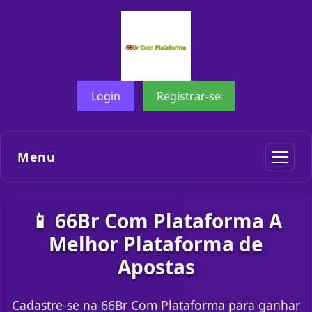
Login
Registrar-se
Menu
📱 66Br Com Plataforma A
Melhor Plataforma de
Apostas
Cadastre-se na 66Br Com Plataforma para ganhar