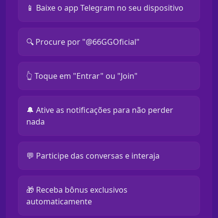
📱 Baixe o app Telegram no seu dispositivo
🔍 Procure por "@66GGOficial"
👆 Toque em "Entrar" ou "Join"
🔔 Ative as notificações para não perder
nada
💬 Participe das conversas e interaja
🎁 Receba bônus exclusivos
automaticamente