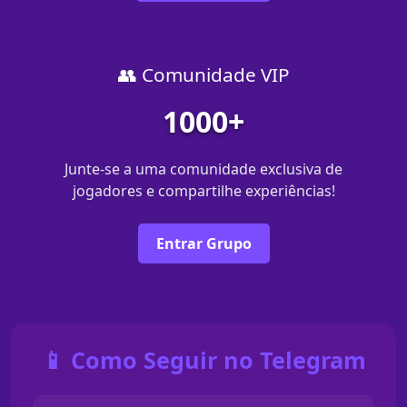
👥 Comunidade VIP
1000+
Junte-se a uma comunidade exclusiva de
jogadores e compartilhe experiências!
Entrar Grupo
📱 Como Seguir no Telegram