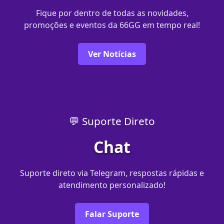
Fique por dentro de todas as novidades,
promoções e eventos da 66GG em tempo real!
Ver Notícias
💬 Suporte Direto
Chat
Suporte direto via Telegram, respostas rápidas e
atendimento personalizado!
Falar Suporte