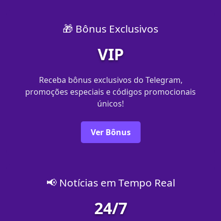
🎁 Bônus Exclusivos
VIP
Receba bônus exclusivos do Telegram,
promoções especiais e códigos promocionais
únicos!
Ver Bônus
📢 Notícias em Tempo Real
24/7