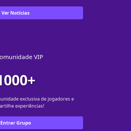
Ver Notícias
Comunidade VIP
1000+
unidade exclusiva de jogadores e
rtilhe experiências!
Entrar Grupo