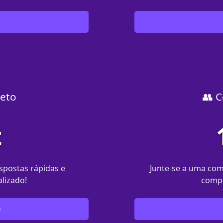
reto
👥 
t
espostas rápidas e
Junte-se a uma com
lizado!
compa
e