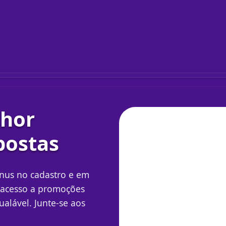
lhor
postas
nus no cadastro e em
 acesso a promoções
ualável. Junte-se aos