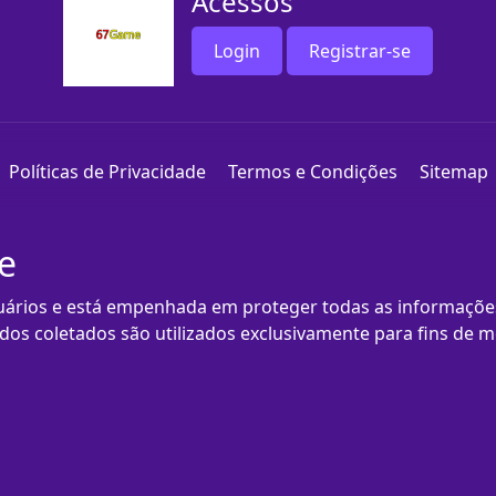
Acessos
Login
Registrar-se
Políticas de Privacidade
Termos e Condições
Sitemap
de
suários e está empenhada em proteger todas as informaçõe
os coletados são utilizados exclusivamente para fins de m