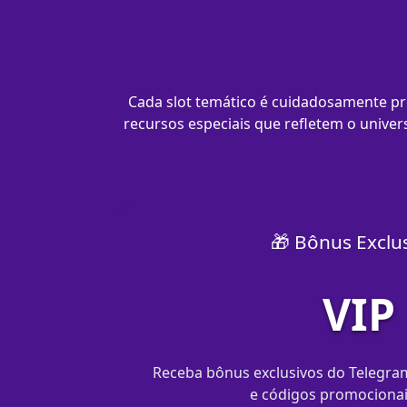
Cada slot temático é cuidadosamente pro
recursos especiais que refletem o unive
🎁 Bônus Exclu
VIP
Receba bônus exclusivos do Telegra
e códigos promocionai