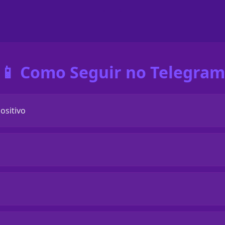
📱 Como Seguir no Telegram
ositivo