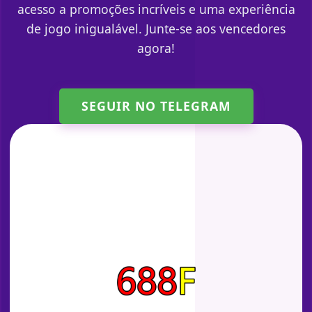
acesso a promoções incríveis e uma experiência
de jogo inigualável. Junte-se aos vencedores
agora!
SEGUIR NO TELEGRAM