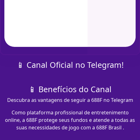
📱 Canal Oficial no Telegram!
📱 Benefícios do Canal
Descubra as vantagens de seguir a 688F no Telegram
Como plataforma profissional de entretenimento
online, a 688F protege seus fundos e atende a todas as
suas necessidades de jogo com a 688F Brasil .