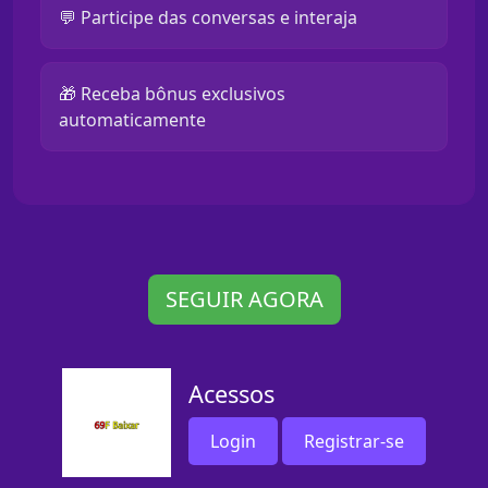
💬 Participe das conversas e interaja
🎁 Receba bônus exclusivos
automaticamente
SEGUIR AGORA
Acessos
Login
Registrar-se