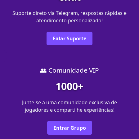
Suporte direto via Telegram, respostas rápidas e
atendimento personalizado!
Falar Suporte
👥 Comunidade VIP
1000+
Junte-se a uma comunidade exclusiva de
jogadores e compartilhe experiências!
Entrar Grupo