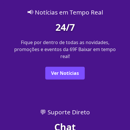
📢 Notícias em Tempo Real
24/7
Fique por dentro de todas as novidades,
promoções e eventos da 69F Baixar em tempo
real!
Ver Notícias
💬 Suporte Direto
Chat