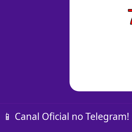
📱 Canal Oficial no Telegram!