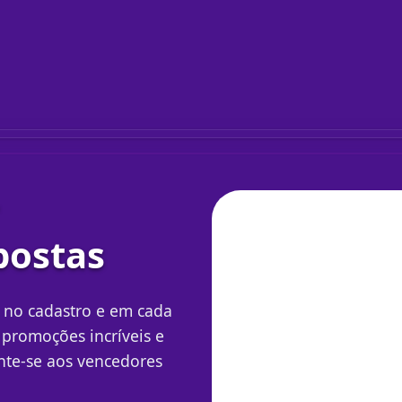
postas
 no cadastro e em cada
 promoções incríveis e
unte-se aos vencedores