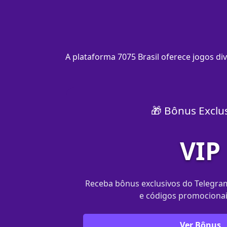
A plataforma 7075 Brasil oferece jogos d
🎁 Bônus Exclu
VIP
Receba bônus exclusivos do Telegra
e códigos promocionai
Ver Bônus