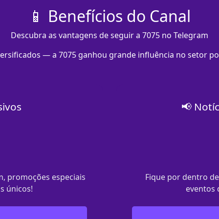
📱 Benefícios do Canal
Descubra as vantagens de seguir a 7075 no Telegram
iversificados — a 7075 ganhou grande influência no setor 
sivos
📢 Notí
m, promoções especiais
Fique por dentro d
s únicos!
eventos 