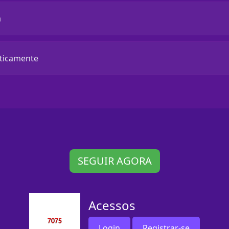
a
aticamente
SEGUIR AGORA
Acessos
Login
Registrar-se