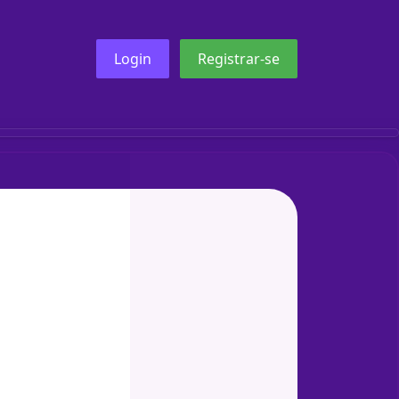
Login
Registrar-se