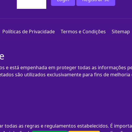
Políticas de Privacidade
Termos e Condições
Sitemap
de
rios e está empenhada em proteger todas as informações p
tados são utilizados exclusivamente para fins de melhoria
 todas as regras e regulamentos estabelecidos. É importa