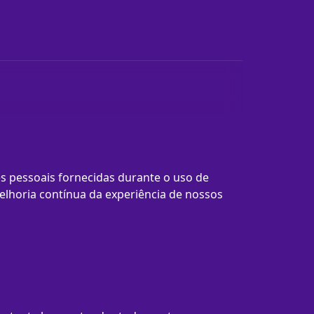
s pessoais fornecidas durante o uso de
elhoria contínua da experiência de nossos