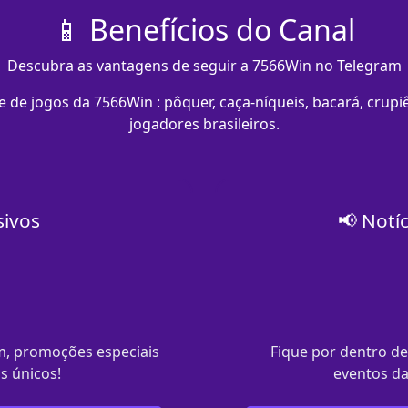
📱 Benefícios do Canal
Descubra as vantagens de seguir a 7566Win no Telegram
de jogos da 7566Win : pôquer, caça-níqueis, bacará, crupi
jogadores brasileiros.
sivos
📢 Notí
m, promoções especiais
Fique por dentro d
s únicos!
eventos da