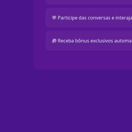
💬 Participe das conversas e interaj
🎁 Receba bônus exclusivos autom