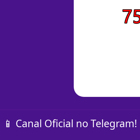
📱 Canal Oficial no Telegram!