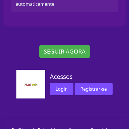
automaticamente
SEGUIR AGORA
Acessos
Login
Registrar-se