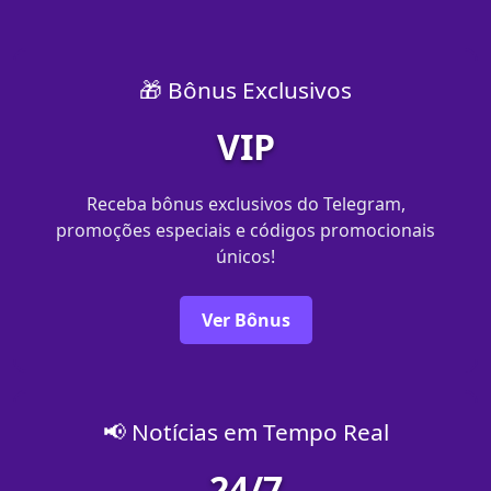
🎁 Bônus Exclusivos
VIP
Receba bônus exclusivos do Telegram,
promoções especiais e códigos promocionais
únicos!
Ver Bônus
📢 Notícias em Tempo Real
24/7