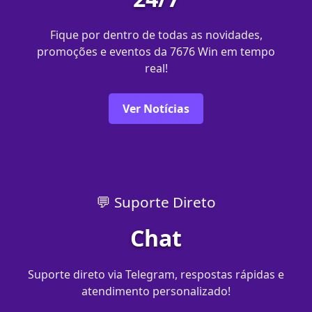
Fique por dentro de todas as novidades,
promoções e eventos da 7676 Win em tempo
real!
Ver Notícias
💬 Suporte Direto
Chat
Suporte direto via Telegram, respostas rápidas e
atendimento personalizado!