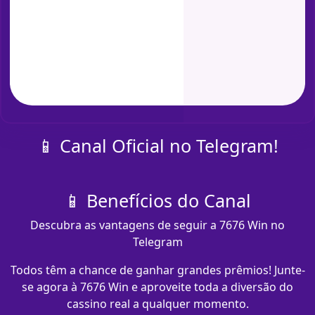
📱 Canal Oficial no Telegram!
📱 Benefícios do Canal
Descubra as vantagens de seguir a 7676 Win no
Telegram
Todos têm a chance de ganhar grandes prêmios! Junte-
se agora à 7676 Win e aproveite toda a diversão do
cassino real a qualquer momento.