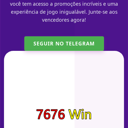
você tem acesso a promoções incríveis e uma
experiência de jogo inigualável. Junte-se aos
vencedores agora!
SEGUIR NO TELEGRAM