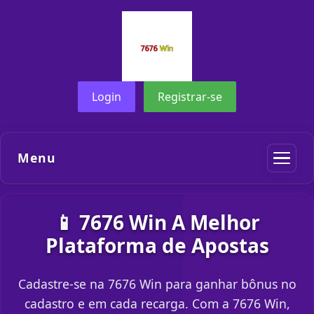
Login
Registrar-se
Menu
📱 7676 Win A Melhor
Plataforma de Apostas
Cadastre-se na 7676 Win para ganhar bônus no
cadastro e em cada recarga. Com a 7676 Win,