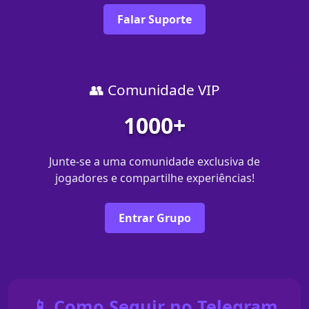
Falar Suporte
👥 Comunidade VIP
1000+
Junte-se a uma comunidade exclusiva de
jogadores e compartilhe experiências!
Entrar Grupo
📱 Como Seguir no Telegram