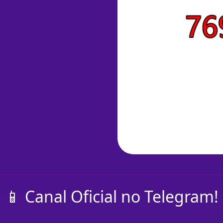
📱 Canal Oficial no Telegram!