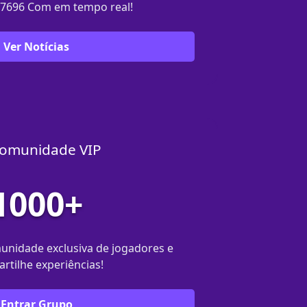
 7696 Com em tempo real!
Ver Notícias
Comunidade VIP
1000+
unidade exclusiva de jogadores e
rtilhe experiências!
Entrar Grupo