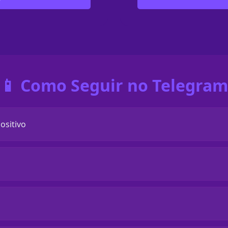
📱 Como Seguir no Telegram
ositivo