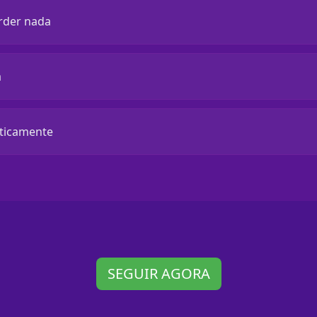
erder nada
a
aticamente
SEGUIR AGORA