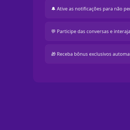
🔔 Ative as notificações para não p
💬 Participe das conversas e interaj
🎁 Receba bônus exclusivos autom