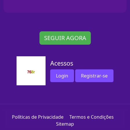
SEGUIR AGORA
Acessos
Login
Registrar-se
Políticas de Privacidade
Termos e Condições
Sitemap