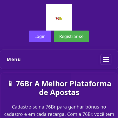
Login
Registrar-se
Menu
📱 76Br A Melhor Plataforma
de Apostas
Cadastre-se na 76Br para ganhar bônus no
cadastro e em cada recarga. Com a 76Br, você tem