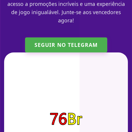
acesso a promoções incríveis e uma experiência
de jogo inigualável. Junte-se aos vencedores
agora!
SEGUIR NO TELEGRAM