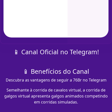
📱 Canal Oficial no Telegram!
📱 Benefícios do Canal
Descubra as vantagens de seguir a 76Br no Telegram
Semelhante à corrida de cavalos virtual, a corrida de
galgos virtual apresenta galgos animados competindo
em corridas simuladas.