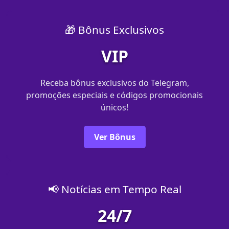
🎁 Bônus Exclusivos
VIP
Receba bônus exclusivos do Telegram,
promoções especiais e códigos promocionais
únicos!
Ver Bônus
📢 Notícias em Tempo Real
24/7