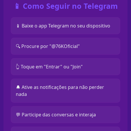
📱 Como Seguir no Telegram
📱 Baixe o app Telegram no seu dispositivo
🔍 Procure por "@76KOficial"
👆 Toque em "Entrar" ou "Join"
🔔 Ative as notificações para não perder
nada
💬 Participe das conversas e interaja