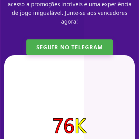
acesso a promoções incríveis e uma experiência
de jogo inigualável. Junte-se aos vencedores
agora!
SEGUIR NO TELEGRAM