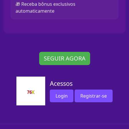
🎁 Receba bônus exclusivos
automaticamente
SEGUIR AGORA
Acessos
Login
Registrar-se