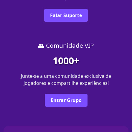
Falar Suporte
👥 Comunidade VIP
1000+
Junte-se a uma comunidade exclusiva de
jogadores e compartilhe experiências!
Entrar Grupo