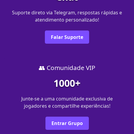
Suporte direto via Telegram, respostas rápidas e
atendimento personalizado!
Falar Suporte
👥 Comunidade VIP
1000+
Junte-se a uma comunidade exclusiva de
jogadores e compartilhe experiências!
Entrar Grupo