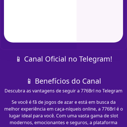
📱 Canal Oficial no Telegram!
📱 Benefícios do Canal
Descubra as vantagens de seguir a 776Brl no Telegram
Se você é fã de jogos de azar e está em busca da
melhor experiência em caça-níqueis online, a 776Brl é o
lugar ideal para você. Com uma vasta gama de slot
modernos, emocionantes e seguros, a plataforma