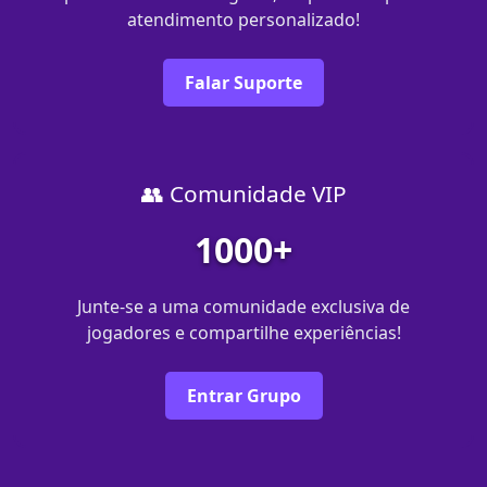
atendimento personalizado!
Falar Suporte
👥 Comunidade VIP
1000+
Junte-se a uma comunidade exclusiva de
jogadores e compartilhe experiências!
Entrar Grupo