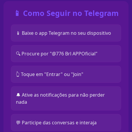
📱 Como Seguir no Telegram
📱 Baixe o app Telegram no seu dispositivo
🔍 Procure por "@776 Brl APPOficial"
👆 Toque em "Entrar" ou "Join"
🔔 Ative as notificações para não perder
nada
💬 Participe das conversas e interaja