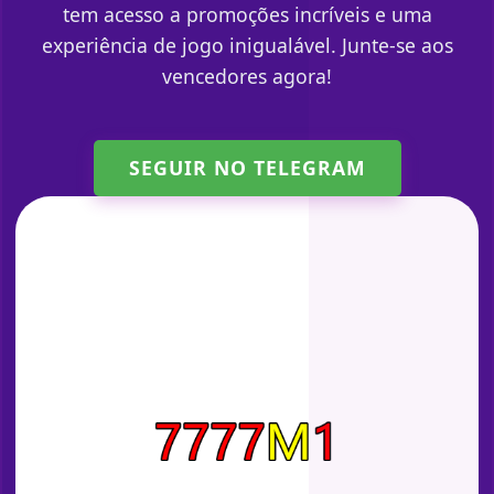
tem acesso a promoções incríveis e uma
experiência de jogo inigualável. Junte-se aos
vencedores agora!
SEGUIR NO TELEGRAM