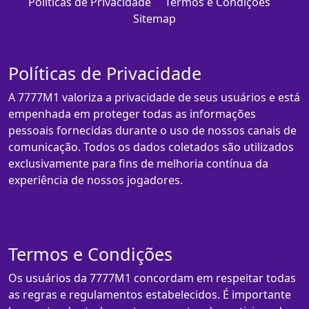
Políticas de Privacidade
Termos e Condições
Sitemap
Políticas de Privacidade
A 7777M1 valoriza a privacidade de seus usuários e está
empenhada em proteger todas as informações
pessoais fornecidas durante o uso de nossos canais de
comunicação. Todos os dados coletados são utilizados
exclusivamente para fins de melhoria contínua da
experiência de nossos jogadores.
Termos e Condições
Os usuários da 7777M1 concordam em respeitar todas
as regras e regulamentos estabelecidos. É importante