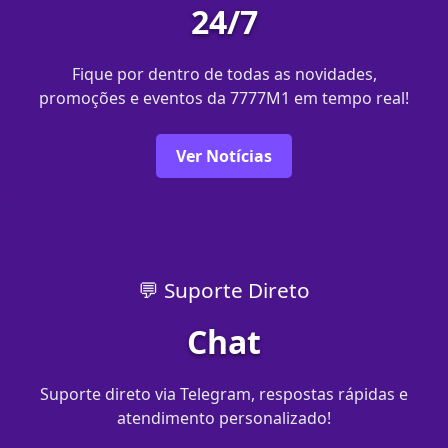
24/7
Fique por dentro de todas as novidades,
promoções e eventos da 7777M1 em tempo real!
Ver Notícias
💬 Suporte Direto
Chat
Suporte direto via Telegram, respostas rápidas e
atendimento personalizado!