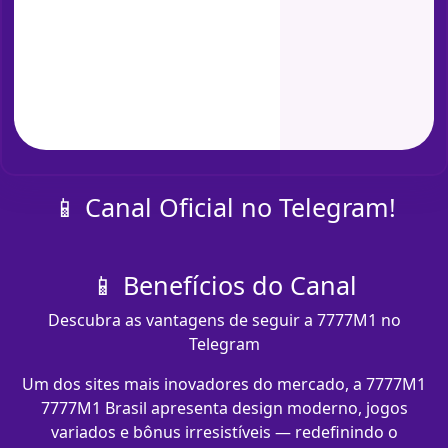
📱 Canal Oficial no Telegram!
📱 Benefícios do Canal
Descubra as vantagens de seguir a 7777M1 no
Telegram
Um dos sites mais inovadores do mercado, a 7777M1
7777M1 Brasil apresenta design moderno, jogos
variados e bônus irresistíveis — redefinindo o