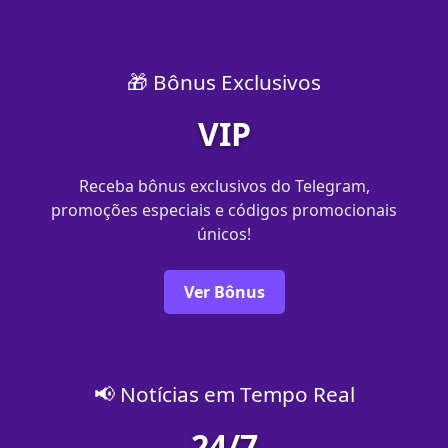
🎁 Bônus Exclusivos
VIP
Receba bônus exclusivos do Telegram,
promoções especiais e códigos promocionais
únicos!
Ver Bônus
📢 Notícias em Tempo Real
24/7