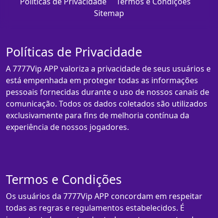
Políticas de Privacidade
Termos e Condições
Sitemap
Políticas de Privacidade
A 7777Vip APP valoriza a privacidade de seus usuários e
está empenhada em proteger todas as informações
pessoais fornecidas durante o uso de nossos canais de
comunicação. Todos os dados coletados são utilizados
exclusivamente para fins de melhoria contínua da
experiência de nossos jogadores.
Termos e Condições
Os usuários da 7777Vip APP concordam em respeitar
todas as regras e regulamentos estabelecidos. É