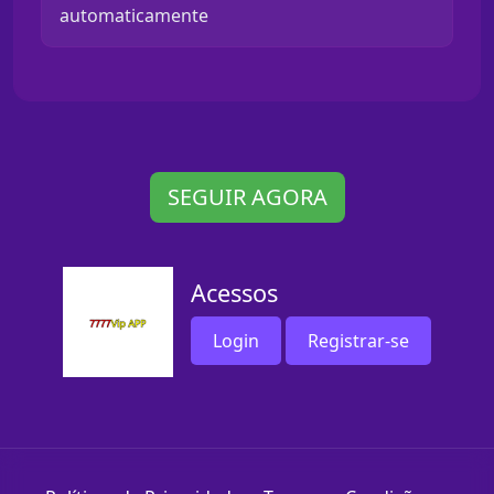
automaticamente
SEGUIR AGORA
Acessos
Login
Registrar-se