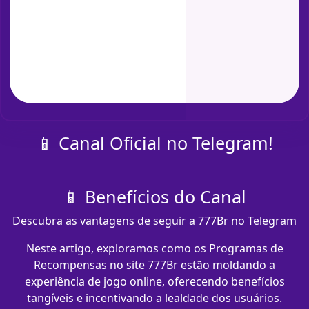
📱 Canal Oficial no Telegram!
📱 Benefícios do Canal
Descubra as vantagens de seguir a 777Br no Telegram
Neste artigo, exploramos como os Programas de
Recompensas no site 777Br estão moldando a
experiência de jogo online, oferecendo benefícios
tangíveis e incentivando a lealdade dos usuários.