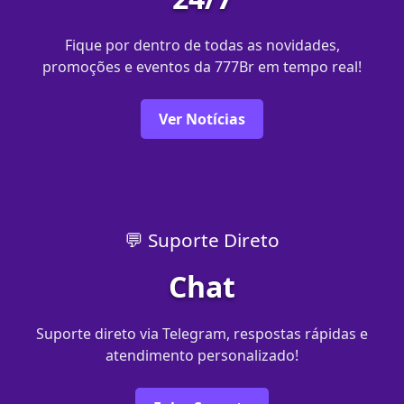
Fique por dentro de todas as novidades,
promoções e eventos da 777Br em tempo real!
Ver Notícias
💬 Suporte Direto
Chat
Suporte direto via Telegram, respostas rápidas e
atendimento personalizado!