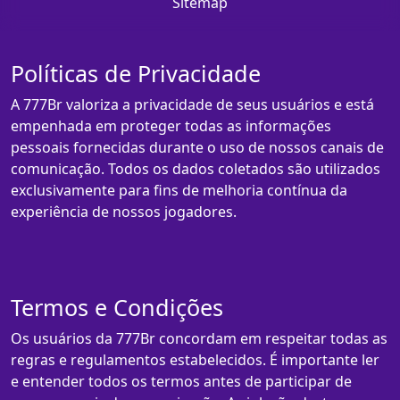
Sitemap
Políticas de Privacidade
A 777Br valoriza a privacidade de seus usuários e está
empenhada em proteger todas as informações
pessoais fornecidas durante o uso de nossos canais de
comunicação. Todos os dados coletados são utilizados
exclusivamente para fins de melhoria contínua da
experiência de nossos jogadores.
Termos e Condições
Os usuários da 777Br concordam em respeitar todas as
regras e regulamentos estabelecidos. É importante ler
e entender todos os termos antes de participar de